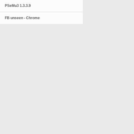
PSeMu3 1.3.3.9
FB unseen - Chrome