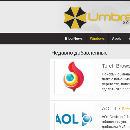
Blog News
Windows
Apple
Недавно добавленные
Torch Brow
Поиска и обмена
легко с помощью
перевести, поис
сделать это про
плитки. Вариант
Поиск, Facebook,
плитки, чтобы а
AOL 9.7
факел делает ег
Бес
торрент прямо и
AOL Desktop 9,7 
программного об
обновлены устар
загрузки файлов 
добавили MyBenef
браузера позволя