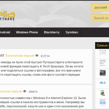
Android
Windows Phone
Blackberry
Symbian
Самые 
ser
Бесплатная версия
613714
 никогда не было этой быстро! Путешествуете в Интернете
 новой функции перетащить & Torch браузера. Ли вы хотите
к или поделиться ссылки и фотографии, все что вам нужно
сто перетащить ссылку, слово или фото соответствующие
ы включают веб-поиска, YouTube, Wikipedia, изображения
 Twitter и многое другое. Можно также добавить собственные
даптировать параметры поиска. Встроенный браузер торрент
о простым в использовании и управление задачами загрузки
платная версия
599474
з браузера без необходимости загрузки дополнительного
полностью совместим с Windows 8 и Internet Explorer 10. Были
еспечения. Torch браузера встроенный торрент возможности
евшие ссылки в панели инструментов и меню. Например мы
становится легко и просто сделать. СМИ Grabber Torch
its, персональной, easy-to-use и один стоп назначения для
ет вам не только найти видео и песни, но также легко