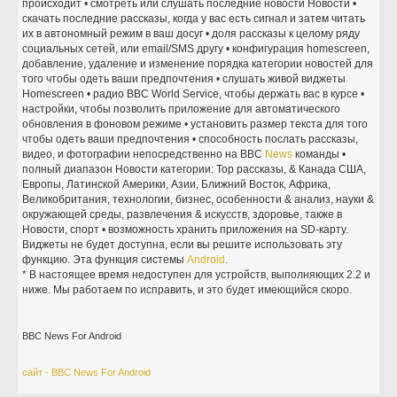
происходит • смотреть или слушать последние новости Новости •
скачать последние рассказы, когда у вас есть сигнал и затем читать
их в автономный режим в ваш досуг • доля рассказы к целому ряду
социальных сетей, или email/SMS другу • конфигурация homescreen,
добавление, удаление и изменение порядка категории новостей для
того чтобы одеть ваши предпочтения • слушать живой виджеты
Homescreen • радио BBC World Service, чтобы держать вас в курсе •
настройки, чтобы позволить приложение для автоматического
обновления в фоновом режиме • установить размер текста для того
чтобы одеть ваши предпочтения • способность послать рассказы,
видео, и фотографии непосредственно на BBC
News
команды •
полный диапазон Новости категории: Top рассказы, & Канада США,
Европы, Латинской Америки, Азии, Ближний Восток, Африка,
Великобритания, технологии, бизнес, особенности & анализ, науки &
окружающей среды, развлечения & искусств, здоровье, также в
Новости, спорт • возможность хранить приложения на SD-карту.
Виджеты не будет доступна, если вы решите использовать эту
функцию. Эта функция системы
Android
.
* В настоящее время недоступен для устройств, выполняющих 2.2 и
ниже. Мы работаем по исправить, и это будет имеющийся скоро.
BBC News For Android
сайт - BBC News For Android