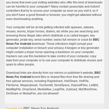
you know that even just visiting websites who offer this kind of downloads
can be harmful to your computer? Many contain javascripts and ActiveX
controllers that try to access your computer as soon as you visit it, so if
you don't have a good firewall or browser, you might get attacked without
even downloading anything.
Your computer will be at risk getting infected with spyware, adware,
viruses, worms, trojan horses, dialers, etc while you are searching and
browsing these illegal sites which distribute a so called keygen, key
generator, pirate key, serial number, warez full version or crack for
BBC
News For Android
download. These infections might corrupt your
computer installation or breach your privacy. A keygen or key generator
might contain a trojan horse opening a backdoor on your computer.
Hackers can use this backdoor to take control of your computer, copy
data from your computer or to use your computer to distribute viruses and
spam to other people.
Download links are directly from our mirrors or publisher's website,
BBC
News For Android
torrent files or shared files from free file sharing and
free upload services, including Rapidshare, HellShare, HotFile,
FileServe, MegaUpload, YouSendIt, SendSpace, DepositFiles, Letitbit,
MailBigFile, DropSend, MediaMax, LeapFile, zUpload, MyOtherDrive,
DivShare or MediaFire, are not allowed!
Ссылка на
BBC News For Android