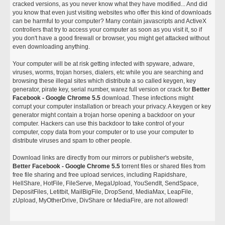
cracked versions, as you never know what they have modified... And did
you know that even just visiting websites who offer this kind of downloads
can be harmful to your computer? Many contain javascripts and ActiveX
controllers that try to access your computer as soon as you visit it, so if
you don't have a good firewall or browser, you might get attacked without
even downloading anything.
Your computer will be at risk getting infected with spyware, adware,
viruses, worms, trojan horses, dialers, etc while you are searching and
browsing these illegal sites which distribute a so called keygen, key
generator, pirate key, serial number, warez full version or crack for
Better
Facebook - Google Chrome 5.5
download. These infections might
corrupt your computer installation or breach your privacy. A keygen or key
generator might contain a trojan horse opening a backdoor on your
computer. Hackers can use this backdoor to take control of your
computer, copy data from your computer or to use your computer to
distribute viruses and spam to other people.
Download links are directly from our mirrors or publisher's website,
Better Facebook - Google Chrome 5.5
torrent files or shared files from
free file sharing and free upload services, including Rapidshare,
HellShare, HotFile, FileServe, MegaUpload, YouSendIt, SendSpace,
DepositFiles, Letitbit, MailBigFile, DropSend, MediaMax, LeapFile,
zUpload, MyOtherDrive, DivShare or MediaFire, are not allowed!