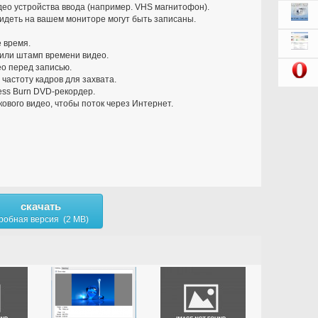
део устройства ввода (например. VHS магнитофон).
увидеть на вашем мониторе могут быть записаны.
 время.
 или штамп времени видео.
о перед записью.
частоту кадров для захвата.
ess Burn DVD-рекордер.
ового видео, чтобы поток через Интернет.
скачать
робная версия (2 MB)