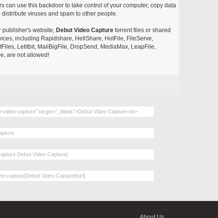
 can use this backdoor to take control of your computer, copy data
 distribute viruses and spam to other people.
r publisher's website,
Debut Video Capture
torrent files or shared
rvices, including Rapidshare, HellShare, HotFile, FileServe,
les, Letitbit, MailBigFile, DropSend, MediaMax, LeapFile,
, are not allowed!
About Us