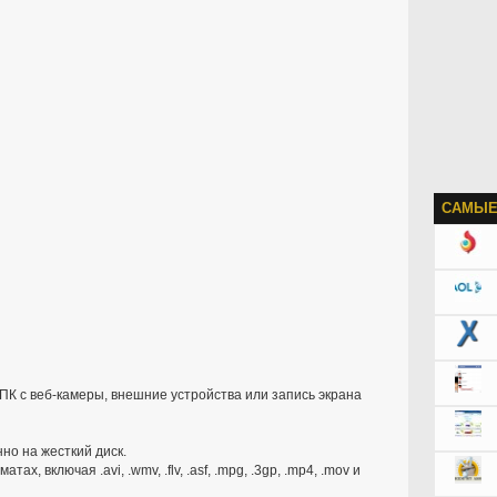
САМЫЕ
ПК с веб-камеры, внешние устройства или запись экрана
но на жесткий диск.
, включая .avi, .wmv, .flv, .asf, .mpg, .3gp, .mp4, .mov и