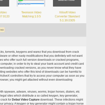
 Video
Teemoon Video
Xilisoft Video
.37.0120
Matching 1.0.5
Converter Standard
5.1.39.0305
тно
acks, torrents, keygens and warez that you download from crack
ware or other nasty modifications that you definitely will not want
ites who offer such full version downloads or cracked programs,
r computer, in order to try to steal your bank account and credit card
ownloading cracked versions, as you never know what they have
siting websites who offer this kind of downloads can be harmful to
ctiveX controllers that try to access your computer as soon as you
or browser, you might get attacked without even downloading
with spyware, adware, viruses, worms, trojan horses, dialers, etc
egal sites which distribute a so called keygen, key generator,
 crack for
Debut Video Capture
download. These infections might
our privacy. A keygen or key generator might contain a trojan horse