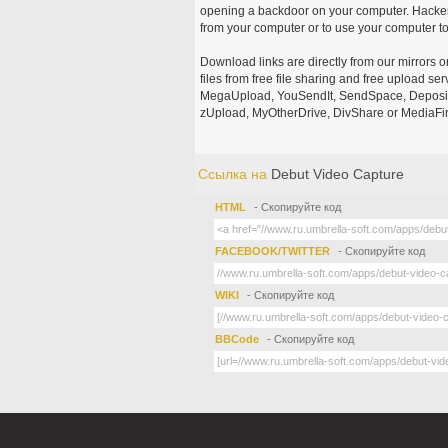
opening a backdoor on your computer. Hackers
from your computer or to use your computer to
Download links are directly from our mirrors o
files from free file sharing and free upload se
MegaUpload, YouSendIt, SendSpace, DepositFi
zUpload, MyOtherDrive, DivShare or MediaFire
Ссылка на
Debut Video Capture
HTML
- Скопируйте код
FACEBOOK/TWITTER
- Скопируйте код
WIKI
- Скопируйте код
BBCode
- Скопируйте код