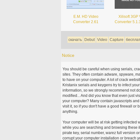
E.M. HD Video
Xilisoft 3GP
Converter 2.61
Converter 5.1
скачать
Debut
Video
Capture
беспла
Notice
You should be careful when using serials, cr
sites. They often contain adware, spyware, mal
to have on your computer. A lot of crack webs
Kristanix serials and keygens try to infect you
information, so we strongly recommend not d
modified... And did you know that even just vi
your computer? Many contain javascripts and A
visit it, so if you don't have a good firewall 
anything.
Your computer will be at risk getting infected 
while you are searching and browsing these ill
pirate key, serial number, warez full version or
corrupt your computer installation or breach y