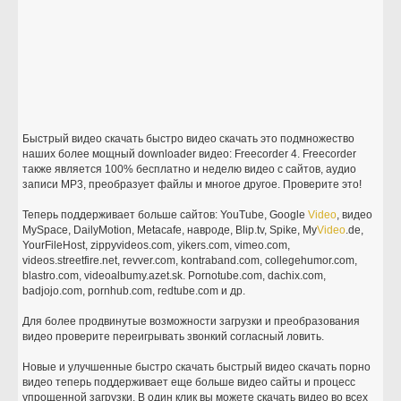
Быстрый видео скачать быстро видео скачать это подмножество
наших более мощный downloader видео: Freecorder 4. Freecorder
также является 100% бесплатно и неделю видео с сайтов, аудио
записи MP3, преобразует файлы и многое другое. Проверите это!
Теперь поддерживает больше сайтов: YouTube, Google
Video
, видео
MySpace, DailyMotion, Metacafe, навроде, Blip.tv, Spike, My
Video
.de,
YourFileHost, zippyvideos.com, yikers.com, vimeo.com,
videos.streetfire.net, revver.com, kontraband.com, collegehumor.com,
blastro.com, videoalbumy.azet.sk. Pornotube.com, dachix.com,
badjojo.com, pornhub.com, redtube.com и др.
Для более продвинутые возможности загрузки и преобразования
видео проверите переигрывать звонкий согласный ловить.
Новые и улучшенные быстро скачать быстрый видео скачать порно
видео теперь поддерживает еще больше видео сайты и процесс
упрощенной загрузки. В один клик вы можете скачать видео во всех