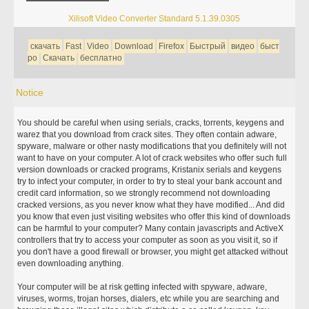
Xilisoft Video Converter Standard 5.1.39.0305
скачать
Fast
Video
Download
Firefox
Быстрый
видео
быст
ро
Скачать
бесплатно
Notice
You should be careful when using serials, cracks, torrents, keygens and
warez that you download from crack sites. They often contain adware,
spyware, malware or other nasty modifications that you definitely will not
want to have on your computer. A lot of crack websites who offer such full
version downloads or cracked programs, Kristanix serials and keygens
try to infect your computer, in order to try to steal your bank account and
credit card information, so we strongly recommend not downloading
cracked versions, as you never know what they have modified... And did
you know that even just visiting websites who offer this kind of downloads
can be harmful to your computer? Many contain javascripts and ActiveX
controllers that try to access your computer as soon as you visit it, so if
you don't have a good firewall or browser, you might get attacked without
even downloading anything.
Your computer will be at risk getting infected with spyware, adware,
viruses, worms, trojan horses, dialers, etc while you are searching and