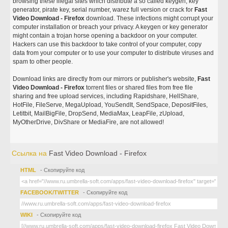
browsing these illegal sites which distribute a so called keygen, key
generator, pirate key, serial number, warez full version or crack for
Fast
Video Download - Firefox
download. These infections might corrupt your
computer installation or breach your privacy. A keygen or key generator
might contain a trojan horse opening a backdoor on your computer.
Hackers can use this backdoor to take control of your computer, copy
data from your computer or to use your computer to distribute viruses and
spam to other people.
Download links are directly from our mirrors or publisher's website,
Fast
Video Download - Firefox
torrent files or shared files from free file
sharing and free upload services, including Rapidshare, HellShare,
HotFile, FileServe, MegaUpload, YouSendIt, SendSpace, DepositFiles,
Letitbit, MailBigFile, DropSend, MediaMax, LeapFile, zUpload,
MyOtherDrive, DivShare or MediaFire, are not allowed!
Ссылка на
Fast Video Download - Firefox
HTML
- Скопируйте код
FACEBOOK/TWITTER
- Скопируйте код
WIKI
- Скопируйте код