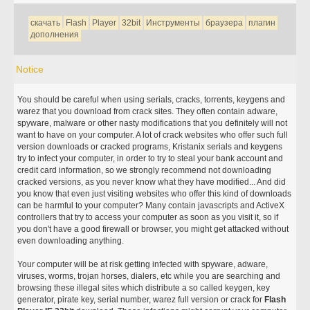
скачать
Flash
Player
32bit
Инструменты
браузера
плагин
дополнения
Notice
You should be careful when using serials, cracks, torrents, keygens and
warez that you download from crack sites. They often contain adware,
spyware, malware or other nasty modifications that you definitely will not
want to have on your computer. A lot of crack websites who offer such full
version downloads or cracked programs, Kristanix serials and keygens
try to infect your computer, in order to try to steal your bank account and
credit card information, so we strongly recommend not downloading
cracked versions, as you never know what they have modified... And did
you know that even just visiting websites who offer this kind of downloads
can be harmful to your computer? Many contain javascripts and ActiveX
controllers that try to access your computer as soon as you visit it, so if
you don't have a good firewall or browser, you might get attacked without
even downloading anything.
Your computer will be at risk getting infected with spyware, adware,
viruses, worms, trojan horses, dialers, etc while you are searching and
browsing these illegal sites which distribute a so called keygen, key
generator, pirate key, serial number, warez full version or crack for
Flash