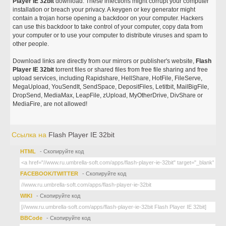
Player IE 32bit
download. These infections might corrupt your computer
installation or breach your privacy. A keygen or key generator might
contain a trojan horse opening a backdoor on your computer. Hackers
can use this backdoor to take control of your computer, copy data from
your computer or to use your computer to distribute viruses and spam to
other people.
Download links are directly from our mirrors or publisher's website,
Flash
Player IE 32bit
torrent files or shared files from free file sharing and free
upload services, including Rapidshare, HellShare, HotFile, FileServe,
MegaUpload, YouSendIt, SendSpace, DepositFiles, Letitbit, MailBigFile,
DropSend, MediaMax, LeapFile, zUpload, MyOtherDrive, DivShare or
MediaFire, are not allowed!
Ссылка на
Flash Player IE 32bit
HTML
- Скопируйте код
FACEBOOK/TWITTER
- Скопируйте код
WIKI
- Скопируйте код
BBCode
- Скопируйте код