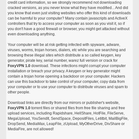
credit card information, so we strongly recommend not downloading
cracked versions, as you never know what they have modified... And did
you know that even just visiting websites who offer this kind of downloads
can be harmful to your computer? Many contain javascripts and ActiveX
controllers that try to access your computer as soon as you visit it, so if
you don't have a good firewall or browser, you might get attacked without
even downloading anything.
Your computer will be at risk getting infected with spyware, adware,
viruses, worms, trojan horses, dialers, etc while you are searching and
browsing these illegal sites which distribute a so called keygen, key
generator, pirate key, serial number, warez full version or crack for
FoxyVPN 1.0
download. These infections might corrupt your computer
installation or breach your privacy. A keygen or key generator might
contain a trojan horse opening a backdoor on your computer. Hackers
can use this backdoor to take control of your computer, copy data from
your computer or to use your computer to distribute viruses and spam to
other people.
Download links are directly from our mirrors or publisher's website,
FoxyVPN 1.0
torrent files or shared files from free file sharing and free
upload services, including Rapidshare, HellShare, HotFile, FileServe,
MegaUpload, YouSendIt, SendSpace, DepositFiles, Letitbit, MailBigFile,
DropSend, MediaMax, LeapFile, zUpload, MyOtherDrive, DivShare or
MediaFire, are not allowed!