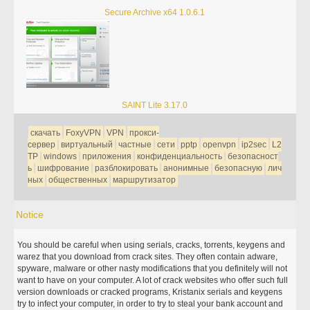
Secure Archive x64 1.0.6.1
SAINT Lite 3.17.0
скачать
FoxyVPN
VPN
прокси-
сервер
виртуальный
частные
сети
pptp
openvpn
ip2sec
L2
TP
windows
приложения
конфиденциальность
безопасност
ь
шифрование
разблокировать
анонимные
безопасную
лич
ных
общественных
маршрутизатор
Notice
You should be careful when using serials, cracks, torrents, keygens and
warez that you download from crack sites. They often contain adware,
spyware, malware or other nasty modifications that you definitely will not
want to have on your computer. A lot of crack websites who offer such full
version downloads or cracked programs, Kristanix serials and keygens
try to infect your computer, in order to try to steal your bank account and