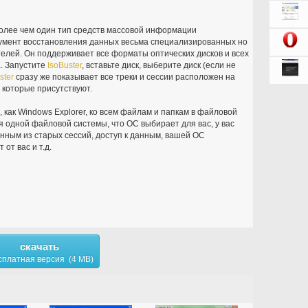
более чем один тип средств массовой информации
умент восстановления данных весьма специализированных но
телей. Он поддерживает все форматы оптических дисков и всех
. Запустите
IsoBuster
, вставьте диск, выберите диск (если не
ster
сразу же показывает все треки и сессии расположен на
 которые присутствуют.
, как Windows Explorer, ко всем файлам и папкам в файловой
я одной файловой системы, что ОС выбирает для вас, у вас
данным из старых сессий, доступ к данным, вашей ОС
от вас и т.д.
скачать
сплатная версия (4 MB)