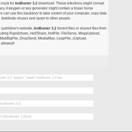
 crack for
IsoBuster 3.2
download. These infections might corrupt
acy. A keygen or key generator might contain a trojan horse
 can use this backdoor to take control of your computer, copy data
 distribute viruses and spam to other people.
r publisher's website,
IsoBuster 3.2
torrent files or shared files from
ncluding Rapidshare, HellShare, HotFile, FileServe, MegaUpload,
, MailBigFile, DropSend, MediaMax, LeapFile, zUpload,
 allowed!