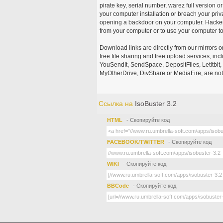
pirate key, serial number, warez full version or
your computer installation or breach your priv
opening a backdoor on your computer. Hackers
from your computer or to use your computer to
Download links are directly from our mirrors o
free file sharing and free upload services, i
YouSendIt, SendSpace, DepositFiles, Letitbit
MyOtherDrive, DivShare or MediaFire, are not
Ссылка на
IsoBuster 3.2
HTML
- Скопируйте код
FACEBOOK/TWITTER
- Скопируйте код
WIKI
- Скопируйте код
BBCode
- Скопируйте код