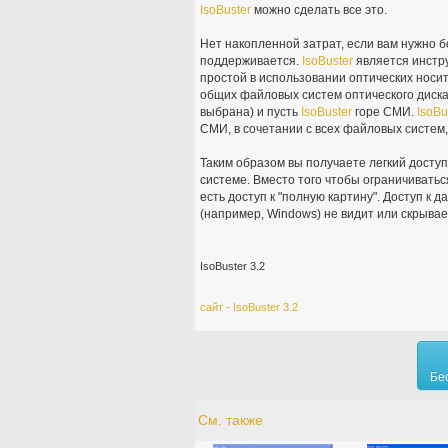
IsoBuster
можно сделать все это.
Нет накопленной затрат, если вам нужно 
поддерживается.
IsoBuster
является инстр
простой в использовании оптических носи
общих файловых систем оптического диска
выбрана) и пусть
IsoBuster
горе СМИ.
IsoBu
СМИ, в сочетании с всех файловых систем,
Таким образом вы получаете легкий доступ
системе. Вместо того чтобы ограничиватьс
есть доступ к "полную картину". Доступ к 
(например, Windows) не видит или скрывает 
IsoBuster 3.2
сайт - IsoBuster 3.2
Бе
См. также