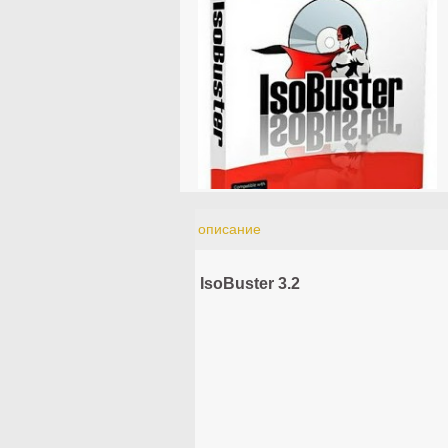
описание
IsoBuster 3.2