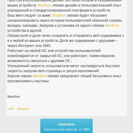
Простой в использовании делает его легко получить «управления»
ваших устройств.
Maxthon
облако дизайн и пользовательский опыт
упрощенной и стандартизированной платформ и устройств;
Ваш веб-следует за вами.
Maxthon
облако будет бесшовно
синхронизировать через истории пользователей облачной службы,
вкладок, закладки, Загрузка и установка из одного облака
Maxthon
устройства в другой;
Облако push и доля легко сохранять и отправлять веб-содержимое с
и к любой из ваших устройств. Доля же содержание с друзьями –
через Интернет или SMS.
Работает на любой ОС или устройства пользователей
освобождаются от закрытой ОС, они работают, таким образом,
возможность связаться с другими ОС;
Улучшенный скорость пользователи могут наслаждаться быстрее
скорость загрузки веб-страницы и запуск приложений.
Короче говоря
Maxthon
облако предлагает общей бесшовных опыт
просматривать паутины.
Maxthon
сайт - Maxthon
скачать
Бесплатная версия (1 MB)