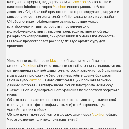
Каждой платформы, Поддерживаемые
Maxthon
облако тесно и
слаженно interlocked через
Maxthon
инновационные облако
двигатель, C4, облачной приложение, которое загружает, загрузки и
синхронизирует пользователей веб-браузера между их устройств.
C4 обеспечивает эффективное взаимодействие между
платформами и типы устройств и поставляется с
полнофункциональный, высокой производительности облако
резервного копирования, синхронизации и обмена возможностей.
Он также предоставляет распределенную архитектуру для
хранения.
Уникальные особенности
Maxthon
облаков молния быстрая
скорость-
Maxthon
облако отрисовывает веб-страницы, используя его
оптимизированный веб-двигателя, который загружает веб-страницы
и запускает приложения быстрее, чем любые другие браузеры;
Облако sync-
Maxthon
Облако синхронизации пользовательских
данных, истории и закладок через любой платформе их выбору;
Скачать Облако-одновременного хранения пользователя загрузки в
облаке;
Облако push – нажатия пользователя желаемое содержимое (веб-
страницы, текст, фотографии и ссылки) с веб-страницы для
устройств по их выбору.
Облако доля - доля веб-контента с друзьями через
Maxthon
облако.
Что это означает для вас, пользователей?