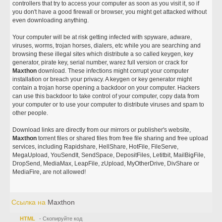
controllers that try to access your computer as soon as you visit it, so if
you don't have a good firewall or browser, you might get attacked without
even downloading anything.
Your computer will be at risk getting infected with spyware, adware,
viruses, worms, trojan horses, dialers, etc while you are searching and
browsing these illegal sites which distribute a so called keygen, key
generator, pirate key, serial number, warez full version or crack for
Maxthon
download. These infections might corrupt your computer
installation or breach your privacy. A keygen or key generator might
contain a trojan horse opening a backdoor on your computer. Hackers
can use this backdoor to take control of your computer, copy data from
your computer or to use your computer to distribute viruses and spam to
other people.
Download links are directly from our mirrors or publisher's website,
Maxthon
torrent files or shared files from free file sharing and free upload
services, including Rapidshare, HellShare, HotFile, FileServe,
MegaUpload, YouSendIt, SendSpace, DepositFiles, Letitbit, MailBigFile,
DropSend, MediaMax, LeapFile, zUpload, MyOtherDrive, DivShare or
MediaFire, are not allowed!
Ссылка на
Maxthon
HTML
- Скопируйте код