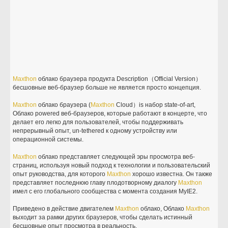
Maxthon
облако браузера продукта Description（Official Version）
бесшовные веб-браузер больше не является просто концепция.
Maxthon
облако браузера (
Maxthon
Cloud）is набор state-of-art,
Облако powered веб-браузеров, которые работают в концерте, что
делает его легко для пользователей, чтобы поддерживать
непрерывный опыт, un-tethered к одному устройству или
операционной системы.
Maxthon
облако представляет следующей эры просмотра веб-
страниц, используя новый подход к технологии и пользовательский
опыт руководства, для которого
Maxthon
хорошо известна. Он также
представляет последнюю главу плодотворному диалогу
Maxthon
имел с его глобального сообщества с момента создания MyIE2.
Приведено в действие двигателем
Maxthon
облако, Облако
Maxthon
выходит за рамки других браузеров, чтобы сделать истинный
бесшовные опыт просмотра в реальность.