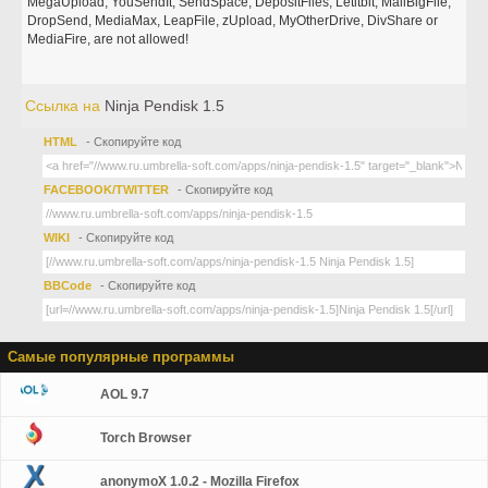
MegaUpload, YouSendIt, SendSpace, DepositFiles, Letitbit, MailBigFile,
DropSend, MediaMax, LeapFile, zUpload, MyOtherDrive, DivShare or
MediaFire, are not allowed!
Ссылка на
Ninja Pendisk 1.5
HTML
- Скопируйте код
FACEBOOK/TWITTER
- Скопируйте код
WIKI
- Скопируйте код
BBCode
- Скопируйте код
Самые популярные программы
AOL 9.7
Torch Browser
anonymoX 1.0.2 - Mozilla Firefox