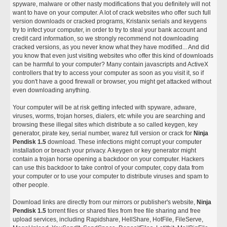
spyware, malware or other nasty modifications that you definitely will not
want to have on your computer. A lot of crack websites who offer such full
version downloads or cracked programs, Kristanix serials and keygens
try to infect your computer, in order to try to steal your bank account and
credit card information, so we strongly recommend not downloading
cracked versions, as you never know what they have modified... And did
you know that even just visiting websites who offer this kind of downloads
can be harmful to your computer? Many contain javascripts and ActiveX
controllers that try to access your computer as soon as you visit it, so if
you don't have a good firewall or browser, you might get attacked without
even downloading anything.
Your computer will be at risk getting infected with spyware, adware,
viruses, worms, trojan horses, dialers, etc while you are searching and
browsing these illegal sites which distribute a so called keygen, key
generator, pirate key, serial number, warez full version or crack for
Ninja
Pendisk 1.5
download. These infections might corrupt your computer
installation or breach your privacy. A keygen or key generator might
contain a trojan horse opening a backdoor on your computer. Hackers
can use this backdoor to take control of your computer, copy data from
your computer or to use your computer to distribute viruses and spam to
other people.
Download links are directly from our mirrors or publisher's website,
Ninja
Pendisk 1.5
torrent files or shared files from free file sharing and free
upload services, including Rapidshare, HellShare, HotFile, FileServe,