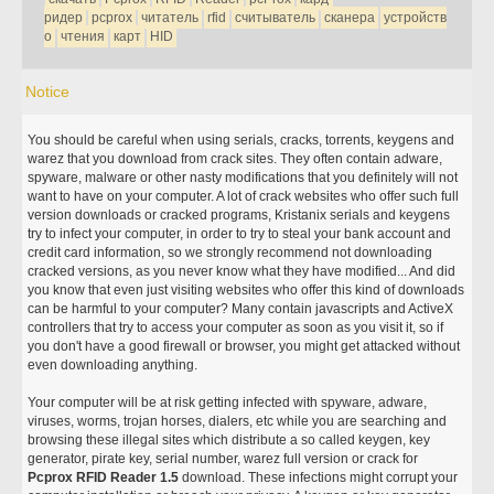
ридер
pcprox
читатель
rfid
считыватель
сканера
устройств
о
чтения
карт
HID
Notice
You should be careful when using serials, cracks, torrents, keygens and
warez that you download from crack sites. They often contain adware,
spyware, malware or other nasty modifications that you definitely will not
want to have on your computer. A lot of crack websites who offer such full
version downloads or cracked programs, Kristanix serials and keygens
try to infect your computer, in order to try to steal your bank account and
credit card information, so we strongly recommend not downloading
cracked versions, as you never know what they have modified... And did
you know that even just visiting websites who offer this kind of downloads
can be harmful to your computer? Many contain javascripts and ActiveX
controllers that try to access your computer as soon as you visit it, so if
you don't have a good firewall or browser, you might get attacked without
even downloading anything.
Your computer will be at risk getting infected with spyware, adware,
viruses, worms, trojan horses, dialers, etc while you are searching and
browsing these illegal sites which distribute a so called keygen, key
generator, pirate key, serial number, warez full version or crack for
Pcprox RFID Reader 1.5
download. These infections might corrupt your