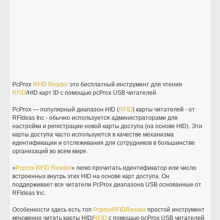
PcProx
RFID
Reader
это бесплатный инструмент для чтения
RFID
/HID карт ID с помощью pcProx USB читателей.
PcProx — популярный диапазон HID (
RFID
) карты читателей - от
RFIdeas Inc - обычно используется администраторами для
настройки и регистрации новой карты доступа (на основе HID). Эти
карты доступа часто используются в качестве механизма
идентификации и отслеживания для сотрудников в большинстве
организаций во всем мире.
«
Pcprox
RFID
Reader
» легко прочитать идентификатор или число
встроенных внутрь этих HID на основе карт доступа. Он
поддерживает все читатели PcProx диапазона USB основанные от
RFIdeas Inc.
Особенности здесь есть топ
Pcprox
RFID
Reader
простой инструмент
мгновенно читать карты HID/
RFID
с помощью pcProx USB читателей.