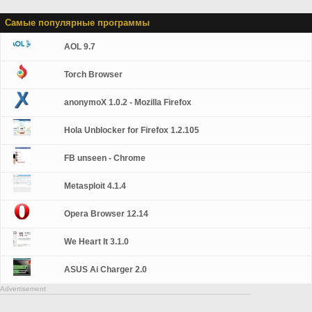
Самые популярные программы
AOL 9.7
Torch Browser
anonymoX 1.0.2 - Mozilla Firefox
Hola Unblocker for Firefox 1.2.105
FB unseen - Chrome
Metasploit 4.1.4
Opera Browser 12.14
We Heart It 3.1.0
ASUS Ai Charger 2.0
Advertisement