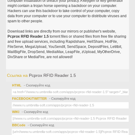
computer installation or breach your privacy. A keygen or key generator
might contain a trojan horse opening a backdoor on your computer.
Hackers can use this backdoor to take control of your computer, copy
data from your computer or to use your computer to distribute viruses and
spam to other people.
Download links are directly from our mirrors or publisher's website,
Pcprox RFID Reader 1.5
torrent files or shared files from free file sharing
and free upload services, including Rapidshare, HellShare, HotFile,
FileServe, MegaUpload, YouSendIt, SendSpace, DepositFiles, Letitbit,
MailBigFile, DropSend, MediaMax, LeapFile, zUpload, MyOtherDrive,
DivShare or MediaFire, are not allowed!
Ссылка на
Pcprox RFID Reader 1.5
HTML
- Скопируйте код
FACEBOOK/TWITTER
- Скопируйте код
WIKI
- Скопируйте код
BBCode
- Скопируйте код