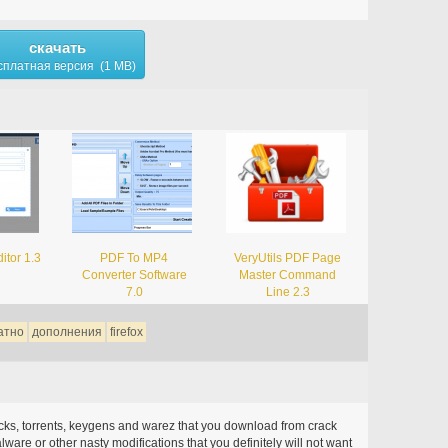
скачать
сплатная версия (1 MB)
itor 1.3
PDF To MP4
VeryUtils PDF Page
Converter Software
Master Command
7.0
Line 2.3
атно
дополнения
firefox
acks, torrents, keygens and warez that you download from crack
ware or other nasty modifications that you definitely will not want