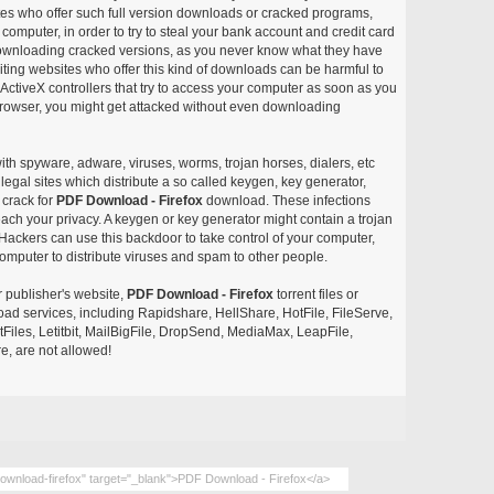
ites who offer such full version downloads or cracked programs,
r computer, in order to try to steal your bank account and credit card
ownloading cracked versions, as you never know what they have
siting websites who offer this kind of downloads can be harmful to
ctiveX controllers that try to access your computer as soon as you
or browser, you might get attacked without even downloading
with spyware, adware, viruses, worms, trojan horses, dialers, etc
egal sites which distribute a so called keygen, key generator,
 crack for
PDF Download - Firefox
download. These infections
each your privacy. A keygen or key generator might contain a trojan
ackers can use this backdoor to take control of your computer,
omputer to distribute viruses and spam to other people.
r publisher's website,
PDF Download - Firefox
torrent files or
pload services, including Rapidshare, HellShare, HotFile, FileServe,
les, Letitbit, MailBigFile, DropSend, MediaMax, LeapFile,
, are not allowed!