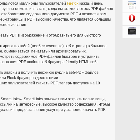
пользуются миллионы пользователей
Firefox
каждый день.
орую вы можете испытать, когда вы сталкиваетесь PDF файлов
я отображение содержимого документа PDF и позволяя вам
еб-страницы в PDF высокого качества, что является большим
 использования.
вать PDF в изображение и отобразить его для быстрого
ертировать любой (необеспеченные) веб-страниц в большое
, обмениваться, печатать или архивировать их.
смотреть содержимое PDF-файлов быстрее и устранить
азования PDF любого веб браузера friendly HTML веб-
ть аварий и получить верхнюю руку на веб-PDF файлов,
или Flock браузеров дело с ними.
ших пользователей скачать PDF, теперь доступен на 19
SmartLinks». SmartLinks поможет вам открыть новые вещи,
ссылки на интересные, высокое качество содержания. Чтобы
 условия предоставления услуг при установке, скачать PDF.