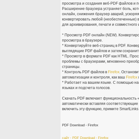
просмотра и создания веб-PDF файлов и 
Расширение браузера устраняет боль, кот
онлайн, снижения браузер аварий, ускоря
конвертировать любой (необеспеченные) в
для архивирования, печати и совместного
* Просмотр PDF онлайн (NEW). Конвертиро
просмотра в браузере.
* Конвертируйте веб-страниц в PDF. Конв
выглядящие PDF файлов и затем сохраните
* Просмотр в формате PDF как HTML. Про
проблемы с браузерами, мгновенно преобр
страницы.
* Контроль PDF файлов в
Firefox
. Останови
автоматизации и контроля, как ваш
Firefox
* Работает на вашем языке. С помощью на
языках и подсчета голосов.
Скачать PDF включает функциональность «
автоматически вставляя соответствующие 
включить эту функцию, примите SmartLinks
PDF Download - Firefox
сайт - PDF Download - Firefox