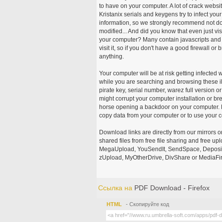
to have on your computer. A lot of crack webs
Kristanix serials and keygens try to infect you
information, so we strongly recommend not d
modified... And did you know that even just vi
your computer? Many contain javascripts and A
visit it, so if you don't have a good firewall 
anything.
Your computer will be at risk getting infected 
while you are searching and browsing these ill
pirate key, serial number, warez full version or
might corrupt your computer installation or br
horse opening a backdoor on your computer. H
copy data from your computer or to use your c
Download links are directly from our mirrors o
shared files from free file sharing and free u
MegaUpload, YouSendIt, SendSpace, DepositFi
zUpload, MyOtherDrive, DivShare or MediaFire
Ссылка на
PDF Download - Firefox
HTML
- Скопируйте код