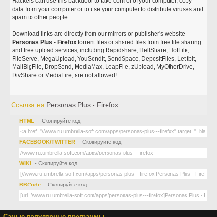
Hackers can use this backdoor to take control of your computer, copy
data from your computer or to use your computer to distribute viruses and
spam to other people.
Download links are directly from our mirrors or publisher's website,
Personas Plus - Firefox
torrent files or shared files from free file sharing
and free upload services, including Rapidshare, HellShare, HotFile,
FileServe, MegaUpload, YouSendIt, SendSpace, DepositFiles, Letitbit,
MailBigFile, DropSend, MediaMax, LeapFile, zUpload, MyOtherDrive,
DivShare or MediaFire, are not allowed!
Ссылка на
Personas Plus - Firefox
HTML
- Скопируйте код
FACEBOOK/TWITTER
- Скопируйте код
WIKI
- Скопируйте код
BBCode
- Скопируйте код
Самые популярные программы