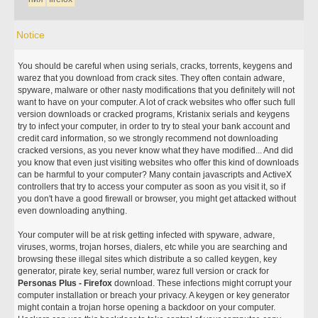
Notice
You should be careful when using serials, cracks, torrents, keygens and
warez that you download from crack sites. They often contain adware,
spyware, malware or other nasty modifications that you definitely will not
want to have on your computer. A lot of crack websites who offer such full
version downloads or cracked programs, Kristanix serials and keygens
try to infect your computer, in order to try to steal your bank account and
credit card information, so we strongly recommend not downloading
cracked versions, as you never know what they have modified... And did
you know that even just visiting websites who offer this kind of downloads
can be harmful to your computer? Many contain javascripts and ActiveX
controllers that try to access your computer as soon as you visit it, so if
you don't have a good firewall or browser, you might get attacked without
even downloading anything.
Your computer will be at risk getting infected with spyware, adware,
viruses, worms, trojan horses, dialers, etc while you are searching and
browsing these illegal sites which distribute a so called keygen, key
generator, pirate key, serial number, warez full version or crack for
Personas Plus - Firefox
download. These infections might corrupt your
computer installation or breach your privacy. A keygen or key generator
might contain a trojan horse opening a backdoor on your computer.