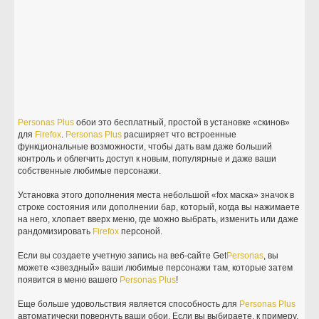
Personas
Plus
обои это бесплатный, простой в установке «скинов»
для
Firefox
.
Personas
Plus
расширяет что встроенные
функциональные возможности, чтобы дать вам даже больший
контроль и облегчить доступ к новым, популярные и даже ваши
собственные любимые персонажи.
Установка этого дополнения места небольшой «fox маска» значок в
строке состояния или дополнении бар, который, когда вы нажимаете
на него, хлопает вверх меню, где можно выбрать, изменить или даже
рандомизировать
Firefox
персоной.
Если вы создаете учетную запись на веб-сайте Get
Personas
, вы
можете «звездный» ваши любимые персонажи там, которые затем
появится в меню вашего
Personas
Plus
!
Еще больше удовольствия является способность для
Personas
Plus
автоматически повернуть ваши обои. Если вы выбираете, к примеру,