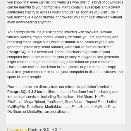
you know that even just visiting websites who offer this kind of downloads
can be harmful to your computer? Many contain javascripts and ActiveX
controllers that try to access your computer as soon as you visit it, so if
you don't have a good firewall or browser, you might get attacked without
even downloading anything.
Your computer will be at risk getting infected with spyware, adware,
viruses, worms, trojan horses, dialers, etc while you are searching and
browsing these illegal sites which distribute a so called keygen, key
generator, pirate key, serial number, warez full version or crack for
PostgreSQL 9.3.2
download. These infections might corrupt your
computer installation or breach your privacy. A keygen or key generator
might contain a trojan horse opening a backdoor on your computer.
Hackers can use this backdoor to take control of your computer, copy
data from your computer or to use your computer to distribute viruses and
spam to other people.
Download links are directly from our mirrors or publisher's website,
PostgreSQL 9.3.2
torrent files or shared files from free file sharing and
free upload services, including Rapidshare, HellShare, HotFile,
FileServe, MegaUpload, YouSendIt, SendSpace, DepositFiles, Letitbit,
MailBigFile, DropSend, MediaMax, LeapFile, zUpload, MyOtherDrive,
DivShare or MediaFire, are not allowed!
Ссылка на
PostgreSQL 9.3.2