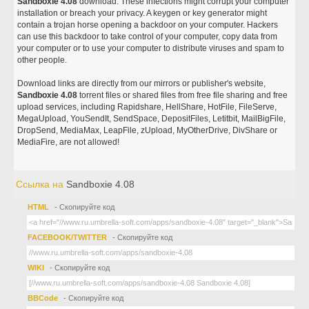
Sandboxie 4.08
download. These infections might corrupt your computer
installation or breach your privacy. A keygen or key generator might
contain a trojan horse opening a backdoor on your computer. Hackers
can use this backdoor to take control of your computer, copy data from
your computer or to use your computer to distribute viruses and spam to
other people.
Download links are directly from our mirrors or publisher's website,
Sandboxie 4.08
torrent files or shared files from free file sharing and free
upload services, including Rapidshare, HellShare, HotFile, FileServe,
MegaUpload, YouSendIt, SendSpace, DepositFiles, Letitbit, MailBigFile,
DropSend, MediaMax, LeapFile, zUpload, MyOtherDrive, DivShare or
MediaFire, are not allowed!
Ссылка на
Sandboxie 4.08
HTML
- Скопируйте код
FACEBOOK/TWITTER
- Скопируйте код
WIKI
- Скопируйте код
BBCode
- Скопируйте код