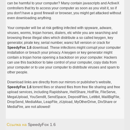
can be harmful to your computer? Many contain javascripts and ActiveX
controllers that try to access your computer as soon as you visit it, so if
you don't have a good firewall or browser, you might get attacked without
even downloading anything.
Your computer will be at risk getting infected with spyware, adware,
viruses, worms, trojan horses, dialers, etc while you are searching and
browsing these illegal sites which distribute a so called keygen, key
generator, pirate key, serial number, warez full version or crack for
SpeedyFox 1.6
download. These infections might corrupt your computer
installation or breach your privacy. A keygen or key generator might
contain a trojan horse opening a backdoor on your computer. Hackers
can use this backdoor to take control of your computer, copy data from
your computer or to use your computer to distribute viruses and spam to
other people.
Download links are directly from our mirrors or publisher's website,
SpeedyFox 1.6
torrent files or shared files from free file sharing and free
upload services, including Rapidshare, HellShare, HotFile, FileServe,
MegaUpload, YouSendIt, SendSpace, DepositFiles, Letitbit, MailBigFile,
DropSend, MediaMax, LeapFile, zUpload, MyOtherDrive, DivShare or
MediaFire, are not allowed!
Ссылка на
SpeedyFox 1.6