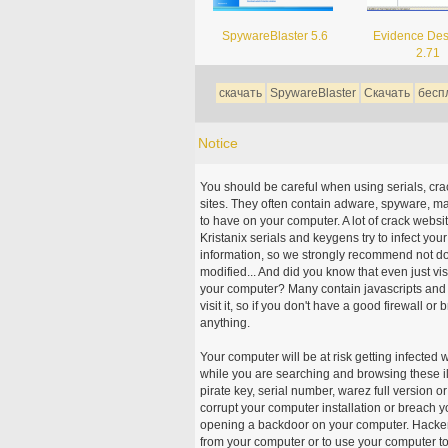
SpywareBlaster 5.6
Evidence Des
2.71
скачать
SpywareBlaster
Скачать
бесп
Notice
You should be careful when using serials, cr
sites. They often contain adware, spyware, mal
to have on your computer. A lot of crack webs
Kristanix serials and keygens try to infect you
information, so we strongly recommend not d
modified... And did you know that even just vi
your computer? Many contain javascripts and A
visit it, so if you don't have a good firewall 
anything.
Your computer will be at risk getting infected 
while you are searching and browsing these ill
pirate key, serial number, warez full version or
corrupt your computer installation or breach y
opening a backdoor on your computer. Hackers
from your computer or to use your computer to