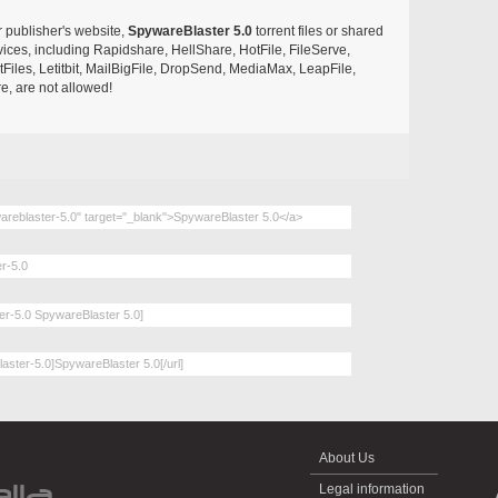
r publisher's website,
SpywareBlaster 5.0
torrent files or shared
rvices, including Rapidshare, HellShare, HotFile, FileServe,
les, Letitbit, MailBigFile, DropSend, MediaMax, LeapFile,
, are not allowed!
About Us
Legal information