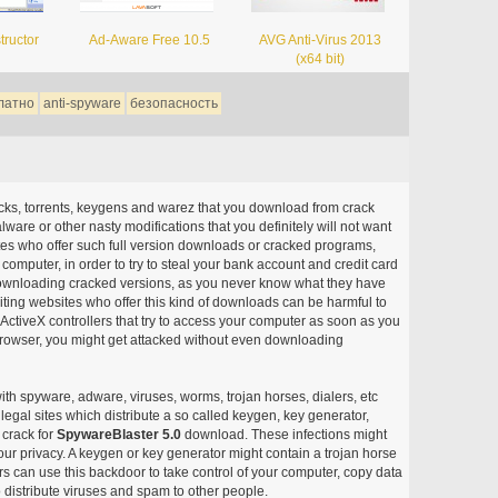
tructor
Ad-Aware Free 10.5
AVG Anti-Virus 2013
(x64 bit)
латно
anti-spyware
безопасность
acks, torrents, keygens and warez that you download from crack
ware or other nasty modifications that you definitely will not want
ites who offer such full version downloads or cracked programs,
r computer, in order to try to steal your bank account and credit card
ownloading cracked versions, as you never know what they have
siting websites who offer this kind of downloads can be harmful to
ctiveX controllers that try to access your computer as soon as you
or browser, you might get attacked without even downloading
with spyware, adware, viruses, worms, trojan horses, dialers, etc
egal sites which distribute a so called keygen, key generator,
 crack for
SpywareBlaster 5.0
download. These infections might
our privacy. A keygen or key generator might contain a trojan horse
 can use this backdoor to take control of your computer, copy data
 distribute viruses and spam to other people.