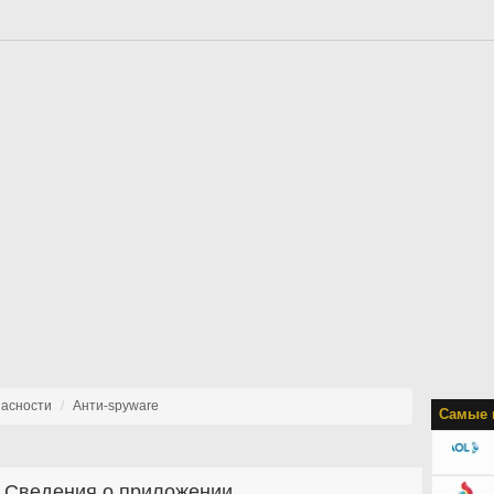
пасности
Анти-spyware
Самые 
Сведения о приложении