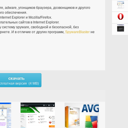
re, adware, угонщиков браузера, дозвонщиков и другого
го обеспечения.
ernet Explorer и Mozilla/Firefox.
тельных сайтов в Internet Explorer.
 систему spyware, свободной и безопасной, без
нете. И в отличие от других программ,
SpywareBlaster
не
скачать
сплатная версия (4 MB)