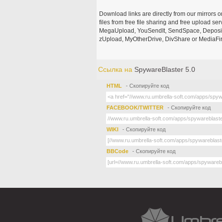
Download links are directly from our mirrors o
files from free file sharing and free upload se
MegaUpload, YouSendIt, SendSpace, DepositFi
zUpload, MyOtherDrive, DivShare or MediaFire
Ссылка на
SpywareBlaster 5.0
HTML
- Скопируйте код
FACEBOOK/TWITTER
- Скопируйте код
WIKI
- Скопируйте код
BBCode
- Скопируйте код