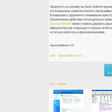
Запретить установку на базе ActiveX spywa
потенциально нежелательного программно
Блокировать spyware/отслеживания куки в Int
Ограничение действия потенциально нежела
SpywareBlaster
может помочь держать вашу
вмешательства «хорошая сторона» в Интер
остаться работать в фоновом режиме.
SpywareBlaster 5.0
сайт - SpywareBlaster 5.0
Бе
См. также