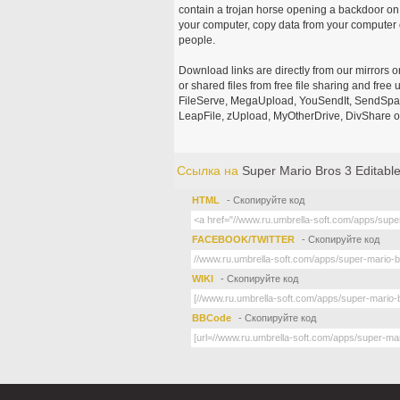
contain a trojan horse opening a backdoor on 
your computer, copy data from your computer o
people.
Download links are directly from our mirrors o
or shared files from free file sharing and fre
FileServe, MegaUpload, YouSendIt, SendSpace
LeapFile, zUpload, MyOtherDrive, DivShare or
Ссылка на
Super Mario Bros 3 Editable
HTML
- Скопируйте код
FACEBOOK/TWITTER
- Скопируйте код
WIKI
- Скопируйте код
BBCode
- Скопируйте код