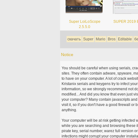
Super LoiLoScope
SUPER 2019 B
2.5.5.0
скачать
Super
Mario
Bros
Editable
б
Notice
You should be careful when using serials, cr
sites. They often contain adware, spyware, mal
to have on your computer. A lot of crack webs
Kristanix serials and keygens try to infect you
information, so we strongly recommend not d
modified... And did you know that even just vi
your computer? Many contain javascripts and A
visit it, so if you don't have a good firewall 
anything.
Your computer will be at risk getting infected 
while you are searching and browsing these ill
pirate key, serial number, warez full version or
infections might corrupt your computer install