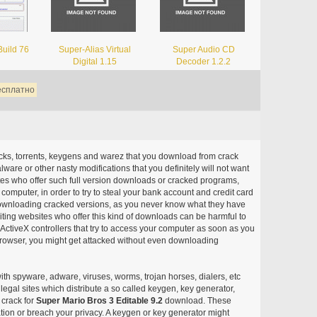
uild 76
Super-Alias Virtual
Super Audio CD
Digital 1.15
Decoder 1.2.2
есплатно
acks, torrents, keygens and warez that you download from crack
ware or other nasty modifications that you definitely will not want
ites who offer such full version downloads or cracked programs,
r computer, in order to try to steal your bank account and credit card
ownloading cracked versions, as you never know what they have
siting websites who offer this kind of downloads can be harmful to
ctiveX controllers that try to access your computer as soon as you
or browser, you might get attacked without even downloading
with spyware, adware, viruses, worms, trojan horses, dialers, etc
egal sites which distribute a so called keygen, key generator,
 crack for
Super Mario Bros 3 Editable 9.2
download. These
ation or breach your privacy. A keygen or key generator might