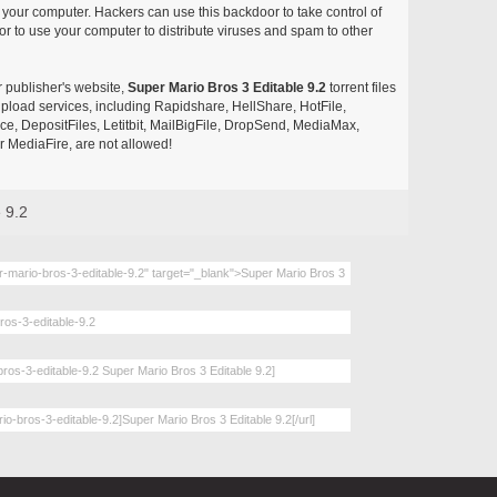
your computer. Hackers can use this backdoor to take control of
r to use your computer to distribute viruses and spam to other
r publisher's website,
Super Mario Bros 3 Editable 9.2
torrent files
e upload services, including Rapidshare, HellShare, HotFile,
, DepositFiles, Letitbit, MailBigFile, DropSend, MediaMax,
 MediaFire, are not allowed!
 9.2