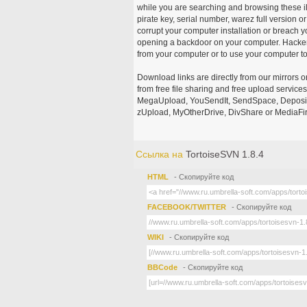
while you are searching and browsing these ill
pirate key, serial number, warez full version or
corrupt your computer installation or breach y
opening a backdoor on your computer. Hackers
from your computer or to use your computer to
Download links are directly from our mirrors o
from free file sharing and free upload service
MegaUpload, YouSendIt, SendSpace, DepositFi
zUpload, MyOtherDrive, DivShare or MediaFire
Ссылка на
TortoiseSVN 1.8.4
HTML
- Скопируйте код
FACEBOOK/TWITTER
- Скопируйте код
WIKI
- Скопируйте код
BBCode
- Скопируйте код