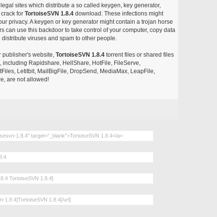
egal sites which distribute a so called keygen, key generator,
 crack for
TortoiseSVN 1.8.4
download. These infections might
our privacy. A keygen or key generator might contain a trojan horse
 can use this backdoor to take control of your computer, copy data
 distribute viruses and spam to other people.
r publisher's website,
TortoiseSVN 1.8.4
torrent files or shared files
s, including Rapidshare, HellShare, HotFile, FileServe,
les, Letitbit, MailBigFile, DropSend, MediaMax, LeapFile,
, are not allowed!