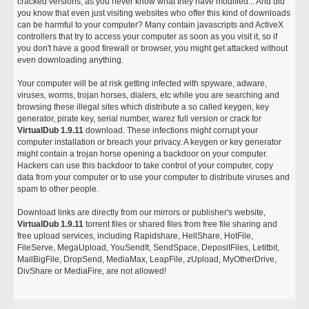
cracked versions, as you never know what they have modified... And did
you know that even just visiting websites who offer this kind of downloads
can be harmful to your computer? Many contain javascripts and ActiveX
controllers that try to access your computer as soon as you visit it, so if
you don't have a good firewall or browser, you might get attacked without
even downloading anything.
Your computer will be at risk getting infected with spyware, adware,
viruses, worms, trojan horses, dialers, etc while you are searching and
browsing these illegal sites which distribute a so called keygen, key
generator, pirate key, serial number, warez full version or crack for
VirtualDub 1.9.11
download. These infections might corrupt your
computer installation or breach your privacy. A keygen or key generator
might contain a trojan horse opening a backdoor on your computer.
Hackers can use this backdoor to take control of your computer, copy
data from your computer or to use your computer to distribute viruses and
spam to other people.
Download links are directly from our mirrors or publisher's website,
VirtualDub 1.9.11
torrent files or shared files from free file sharing and
free upload services, including Rapidshare, HellShare, HotFile,
FileServe, MegaUpload, YouSendIt, SendSpace, DepositFiles, Letitbit,
MailBigFile, DropSend, MediaMax, LeapFile, zUpload, MyOtherDrive,
DivShare or MediaFire, are not allowed!