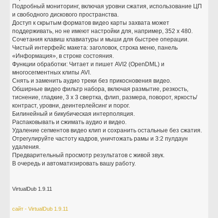
Подробный мониторинг, включая уровни сжатия, использование ЦП
и свободного дискового пространства.
Доступ к скрытым форматов видео карты захвата может
поддерживать, но не имеют настройки для, например, 352 x 480.
Сочетания клавиш клавиатуры и мыши для быстрее операции.
Чистый интерфейс макета: заголовок, строка меню, панель
«Информация», в строке состояния.
Функции обработки: Читает и пишет AVI2 (OpenDML) и
многосегментных клипы AVI.
Снять и заменить аудио треки без прикосновения видео.
Обширные видео фильтр набора, включая размытие, резкость,
тиснение, гладкие, 3 x 3 свертка, флип, размера, поворот, яркость/
контраст, уровни, деинтерлейсинг и порог.
Билинейный и бикубическая интерполяция.
Распаковывать и сжимать аудио и видео.
Удаление сегментов видео клип и сохранить остальные без сжатия.
Отрегулируйте частоту кадров, уничтожать рамы и 3:2 пулдаун
удаления.
Предварительный просмотр результатов с живой звук.
В очередь и автоматизировать вашу работу.
VirtualDub 1.9.11
сайт - VirtualDub 1.9.11