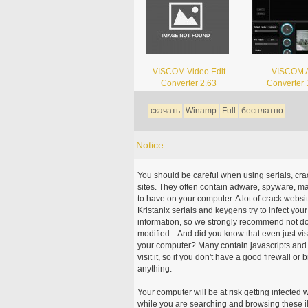
VISCOM Video Edit
VISCOM 
Converter 2.63
Converter 
скачать
Winamp
Full
бесплатно
Notice
You should be careful when using serials, cr
sites. They often contain adware, spyware, mal
to have on your computer. A lot of crack webs
Kristanix serials and keygens try to infect you
information, so we strongly recommend not d
modified... And did you know that even just vi
your computer? Many contain javascripts and A
visit it, so if you don't have a good firewall 
anything.
Your computer will be at risk getting infected 
while you are searching and browsing these ill