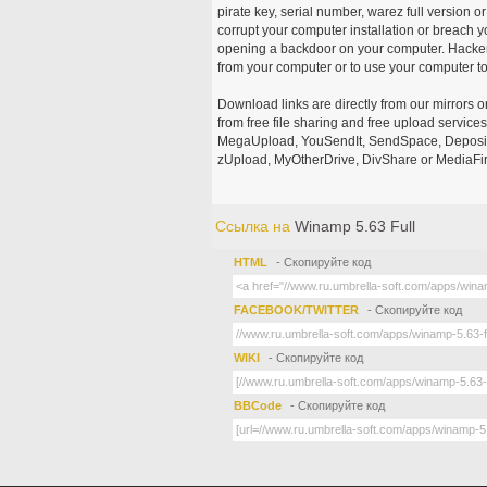
pirate key, serial number, warez full version or
corrupt your computer installation or breach y
opening a backdoor on your computer. Hackers
from your computer or to use your computer to
Download links are directly from our mirrors o
from free file sharing and free upload service
MegaUpload, YouSendIt, SendSpace, DepositFi
zUpload, MyOtherDrive, DivShare or MediaFire
Ссылка на
Winamp 5.63 Full
HTML
- Скопируйте код
FACEBOOK/TWITTER
- Скопируйте код
WIKI
- Скопируйте код
BBCode
- Скопируйте код