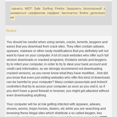
скачать
WOT
Safe
Surfing
Firefox
Загрузить
безопасный
з
аниматься
серфингом
серфинг
бесплатно
firefox
дополнен
ия
Notice
You should be careful when using serials, cracks, torrents, keygens and
warez that you download from crack sites. They often contain adware,
spyware, malware or other nasty modifications that you definitely will not
want to have on your computer. A lot of crack websites who offer such full
version downloads or cracked programs, Kristanix serials and keygens
try to infect your computer, in order to try to steal your bank account and
credit card information, so we strongly recommend not downloading
cracked versions, as you never know what they have modified... And did
you know that even just visiting websites who offer this kind of downloads
can be harmful to your computer? Many contain javascripts and ActiveX
controllers that try to access your computer as soon as you visit it, so if
you don't have a good firewall or browser, you might get attacked without
even downloading anything.
Your computer will be at risk getting infected with spyware, adware,
viruses, worms, trojan horses, dialers, etc while you are searching and
browsing these illegal sites which distribute a so called keygen, key