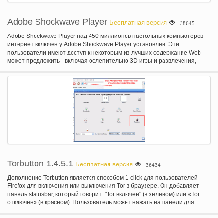
Adobe Shockwave Player
Бесплатная версия
38645
Adobe Shockwave Player над 450 миллионов настольных компьютеров
интернет включен у Adobe Shockwave Player установлен. Эти
пользователи имеют доступ к некоторым из лучших содержание Web
может предложить - включая ослепительно 3D игры и развлечения,
интерактивные демонстрационные и онлайн-обучения приложения.
Shockwave Player отображает веб-содержимое, была создана с
помощью Adobe Director.
Torbutton 1.4.5.1
Бесплатная версия
36434
Дополнение Torbutton является способом 1-click для пользователей
Firefox для включения или выключения Tor в браузере. Он добавляет
панель statusbar, который говорит: "Tor включен" (в зеленом) или «Tor
отключен» (в красном). Пользователь может нажать на панели для
переключения статуса. Если пользователь (или некоторым другим