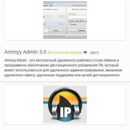
расширением) изменяет параметры прокси-сервера, это изменение
автоматически отражается в строке состояния.
Ammyy Admin 3.0
Бесплатная версия
34973
Ammyy Admin - это бесплатный удаленного рабочего стола обмена и
программное обеспечение дистанционного управления ПК, который
может использоваться для удаленного администрирования, механизм
удаленного офиса, удаленная поддержка или целей дистанционного
образования. Ammyy Admin позволяет получить быстрый
дистанционный доступ ПК через Интернет без проблем с
брандмауэрами и NAT и работать с удаленным компьютером, как если
бы вы сидели прямо перед ним. Ammyy Admin использует передовые
шифрования алгоритм системы. Она обеспечивает безопасность
данных высокого класса. Ammyy Admin является надежной, надежного и
доступного программного обеспечения для удаленной помощи,
управления, совместного использования рабочего стола и
дистанционного образования из любого места на земном шаре. Она не
требует установки или изменения определенных параметров.
Удаленный рабочий стол доступен для работы в течение нескольких