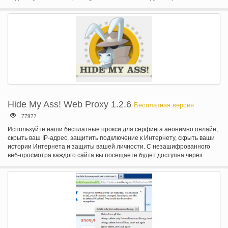
любой сайт с новой функцией «Меню»! Перейдите к веб-сайту,
щелкните значок Hola и выбрать страну, которую вы хотите
путешествовать с! -Поиск и добавить больше сайтов на странице
параметров Голя является поставщиком VPN Unblocker технология,
которая обеспечивает более быстрый и более открытой Интернет.
Hide My Ass! Web Proxy 1.2.6
Бесплатная версия
77977
Используйте наши бесплатные прокси для серфинга анонимно онлайн,
скрыть ваш IP-адрес, защитить подключение к Интернету, скрыть ваши
истории Интернета и защиты вашей личности. С незашифрованного
веб-просмотра каждого сайта вы посещаете будет доступна через
поставщика услуг Интернета и любой другой шпионажа в вашей сети.
Используйте наш бесплатный веб-прокси, чтобы скрыть от людей,
мониторинг вашего веб-трафика HTTP. Некоторые веб-сайты могут быть
заблокированы на вашего Интернет-соединения. Используйте наш
бесплатный веб-прокси практически находятся на другой сети и обойти
web блоков. Некоторые веб-сайты не могут предложить SSL (HTTPS://), и
поэтому ваши конфиденциальные данные (например, пользователь
сайта/пасс) риску хищения по небезопасной сети. Используйте наш