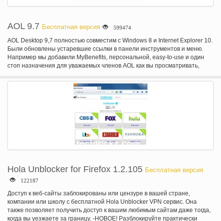
AOL 9.7
Бесплатная версия
599474
AOL Desktop 9,7 полностью совместим с Windows 8 и Internet Explorer 10.
Были обновлены устаревшие ссылки в панели инструментов и меню.
Например мы добавили MyBenefits, персональной, easy-to-use и один
стоп назначения для уважаемых членов AOL как вы просматривать,
активировать и управлять всеми большие преимущества, которые
доступны для вас, как часть вашего плана членства AOL. Мы
Исправлена проблема с почтой где если у вас есть очень большой ящик,
ваш почтовый ящик будет выполнять плохо.
Hola Unblocker for Firefox 1.2.105
Бесплатная версия
122187
Доступ к веб-сайты заблокированы или цензуре в вашей стране,
компании или школу с бесплатной Hola Unblocker VPN сервис. Она
также позволяет получить доступ к вашим любимым сайтам даже тогда,
когда вы уезжаете за границу. -НОВОЕ! Разблокируйте практически