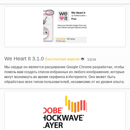
частной без цензуры - обход брандмауэров. Stealthy предоставляет
прокси, так что вы избавлены от неприятностей для поиска списков,
которые обычно не работают. Расширение автоматически выбирает и
устанавливает проверенных прокси из облака. Stealthy является кросс
платформенным и он работает на Mac OS X, Windows и Linux.
We Heart It 3.1.0
Бесплатная версия
53216
Мы сердце он является расширение Google Chrome разработан, чтобы
помочь вам создать список избранных из любого изображения, которые
могут возникнуть во время серфинга в Интернете. Оно может быть
обработано всех типов пользователей, независимо от их уровня опыта.
Таким образом, можно хранить изображения в Интернете и доступ к ним
из любого места. При нормальных обстоятельствах вы не могли сделать
это, просто сохранив их на свой компьютер.