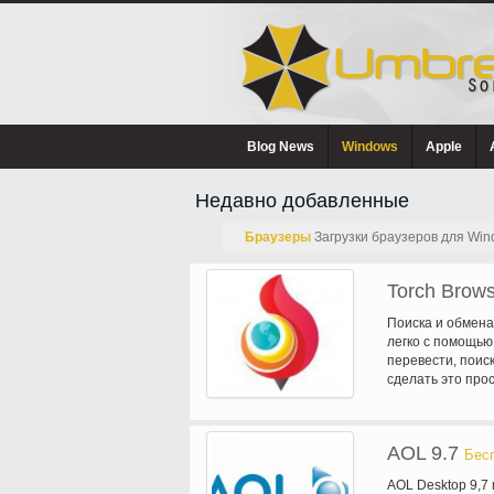
Blog News
Windows
Apple
Недавно добавленные
Браузеры
Загрузки браузеров для Win
Torch Brow
Поиска и обмена
легко с помощью
перевести, поис
сделать это про
плитки. Вариант
Поиск, Facebook,
плитки, чтобы а
AOL 9.7
факел делает ег
Бес
торрент прямо и
AOL Desktop 9,7 
программного об