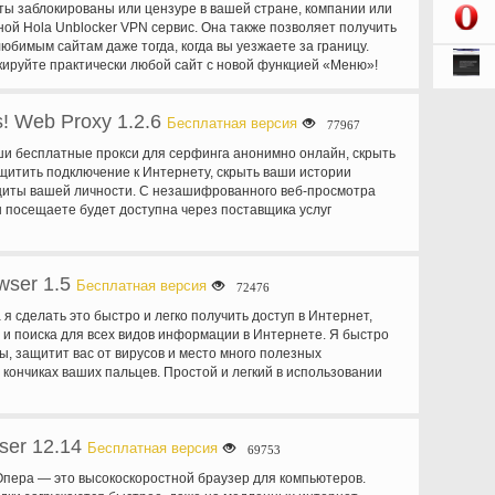
йты заблокированы или цензуре в вашей стране, компании или
чать, играть и делиться ваши медиа-файлы непосредственно из
к веб-сайт, это будет первый открыл один из наших серверов,
ной Hola Unblocker VPN сервис. Она также позволяет получить
егрированные инструменты Torch браузера все, что вам нужно
си. Этот прокси скрывает ваш истинный identiy Интернет и
юбимым сайтам даже тогда, когда вы уезжаете за границу.
 прочь поэтому вы не должны использовать или искать
ерпением, как если бы не вы, но прокси в настоящее время на
ируйте практически любой сайт с новой функцией «Меню»!
программ и инструментов.
сайту, щелкните значок Hola и выбрать страну, которую вы
вовать с! -Поиск и добавить больше сайтов на странице
! Web Proxy 1.2.6
 является поставщиком VPN Unblocker технология, которая
Бесплатная версия
77967
лее быстрый и более открытой Интернет.
и бесплатные прокси для серфинга анонимно онлайн, скрыть
ащитить подключение к Интернету, скрыть ваши истории
щиты вашей личности. С незашифрованного веб-просмотра
ы посещаете будет доступна через поставщика услуг
ой другой шпионажа в вашей сети. Используйте наш
прокси, чтобы скрыть от людей, мониторинг вашего веб-
екоторые веб-сайты могут быть заблокированы на вашего
wser 1.5
ения. Используйте наш бесплатный веб-прокси практически
Бесплатная версия
72476
угой сети и обойти web блоков. Некоторые веб-сайты не могут
я сделать это быстро и легко получить доступ в Интернет,
(HTTPS://), и поэтому ваши конфиденциальные данные
 и поиска для всех видов информации в Интернете. Я быстро
зователь сайта/пасс) риску хищения по небезопасной сети.
ы, защитит вас от вирусов и место много полезных
 веб-прокси для добавления SSL для всех веб-сайтов, которые
 кончиках ваших пальцев. Простой и легкий в использовании
аш IP-адрес является отпечатка «онлайн». Используйте наш
это простой и легкий в использовании Интернет-браузер. Ее
ыть вашу личность онлайн и прятаться за один из наших
с дает вам много пространства для просмотра веб-страниц, в
ы также можете выбрать какие конкретные IP-адрес и сервер вы
жим Turbo сжимает данные для улучшения времени загрузки
ся, нажав на ссылку «Дополнительные параметры».
ser 12.14
 ваши любимые сайты будет только щелчок прочь и красочные
Бесплатная версия
69753
и бесплатные прокси для серфинга веб-сайты анонимно в
 Вам актуальную информацию о Погода и трафика, а также
циальности. Скрыть ваш IP-адрес ('онлайн отпечатков
пера — это высокоскоростной браузер для компьютеров.
 уведомления. Новые функции! Теперь вы можете изменить
шрут вашего Интернет-трафика через наших анонимных