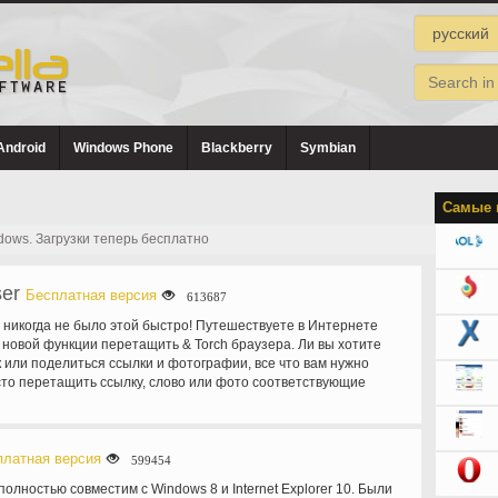
Android
Windows Phone
Blackberry
Symbian
Самые 
dows. Загрузки теперь бесплатно
ser
Бесплатная версия
613687
 никогда не было этой быстро! Путешествуете в Интернете
 новой функции перетащить & Torch браузера. Ли вы хотите
к или поделиться ссылки и фотографии, все что вам нужно
сто перетащить ссылку, слово или фото соответствующие
ы включают веб-поиска, YouTube, Wikipedia, изображения
 Twitter и многое другое. Можно также добавить собственные
даптировать параметры поиска. Встроенный браузер торрент
о простым в использовании и управление задачами загрузки
платная версия
599454
з браузера без необходимости загрузки дополнительного
полностью совместим с Windows 8 и Internet Explorer 10. Были
еспечения. Torch браузера встроенный торрент возможности