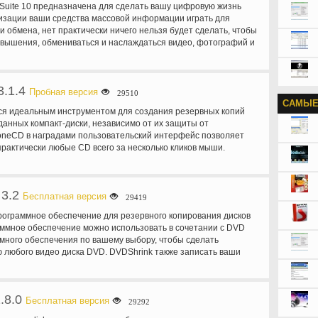
 Suite 10 предназначена для сделать вашу цифровую жизнь
комбинации с DVDInfoPro, вы можете проверить качество ожоги,
изации ваши средства массовой информации играть для
ваш диск
и обмена, нет практически ничего нельзя будет сделать, чтобы
овышения, обмениваться и наслаждаться видео, фотографий и
я 3D средства массовой информации.
3.1.4
Пробная версия
29510
САМЫЕ
ся идеальным инструментом для создания резервных копий
данных компакт-диски, независимо от их защиты от
oneCD в наградами пользовательский интерфейс позволяет
практически любые CD всего за несколько кликов мыши.
ка 5.0 CloneCD является не только возможность копировать
но также большинство DVD форматов, таких как DVD-R, DVD-
VD + RW, двухслойный DVD + R и DVD-RAM. Фильмы копируются
 3.2
 изменяется (сжатый). Обратите внимание, что для
Бесплатная версия
29419
льмов DVD Вы также требуют AnyDVD. CloneCD также
рограммное обеспечение для резервного копирования дисков
ими форматами, такими как файлы ISO и UDF и копирует диски с
ммное обеспечение можно использовать в сочетании с DVD
защиты от копирования SafeDisc 3. CloneCD позволяет
много обеспечения по вашему выбору, чтобы сделать
ый 1:1 копий ваших ценных оригинальных компакт-дисков. Не
 любого видео диска DVD. DVDShrink также записать ваши
диск с защитой от копирования музыки играть в вашем
рования DVD, если вы установили последнюю версию Nero.
о, резервного копирования, созданные CloneCD будет. Slysoft
адают альтернативного программного обеспечения горения и
ия и инновации с многолетним опытом и прямое общение с
ick с ним, можно по-прежнему использовать DVD Shrink. Вывод
ы обеспечить постоянное улучшение, поэтому делать CloneCD
.8.0
гут быть сохранены как файлы на вашем жестком диске,
Бесплатная версия
29292
ества, копирование приложений вокруг. Этот файл
ожно записать с программным обеспечением по вашему
я 21 день судебного разбирательства.