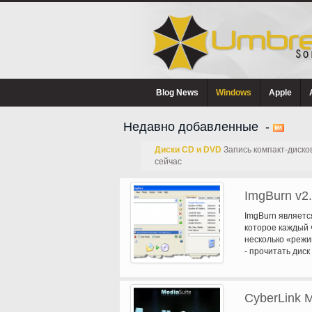
Blog News
Windows
Apple
Недавно добавленные -
Диски CD и DVD
Запись компакт-диско
сейчас
ImgBurn v2.
ImgBurn является
которое каждый 
несколько «режи
- прочитать дис
на компьютере и
на диск записи -
является 100% д
CyberLink M
ImgBurn сравнит
данных правильн