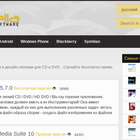
Android
Windows Phone
Blackberry
Symbian
Самые 
в и дизайн обложки для CD и DVD... Скачайте бесплатно прямо
5.7.0
Бесплатная версия
58989
 легкий CD / DVD / HD DVD / Blu-ray горения приложение,
человек должен иметь в их Инструментарий! Она имеет
мов», каждый из них для выполнения различных задач: читать
к в файл образа сборки - создать файл изображения из файлов
ли в сети - или вы можете написать файлы непосредственно
 записи файл изображения на диск Verify - Проверка диска
ля чтения. При необходимости, вы также можете иметь
edia Suite 10
ь файл заданного изображения для обеспечения фактических
Пробная версия
44305
ое Открытие - Положите ваш диск / СМИ на тест!