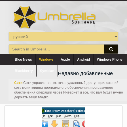
Blog News
Windows
Apple
Android
Windows Phone
Blackberry
Symbian
Недавно добавленные
Сети
Сети управления, включая удаленный доступ приложений,
сеть мониторинга программного обеспечения, программного
обеспечения операций через Интернет и все, что вам будет нужно
держать вещи гладко.