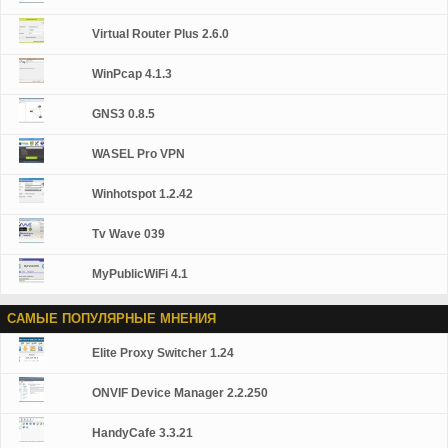
сделать VOIP звонки через Skype и ускорить
подключение к Интернету, используя передовые
Virtual Router Plus 2.6.0
сжатия... С помощью службы WASEL Pro дает вам
преимущество в Интернете анонимно и полностью
WinPcap 4.1.3
обеспечены... Тоннель между устройством и WASEL
VPN серверами шифруется двойной и используя
измерение Топ безопасности для надежной и
GNS3 0.8.5
безопасной среды, хакеры не будет иметь шанс
получить для достижения вашего устройства из-за
WASEL Pro VPN
не показывать ваш исходный IP-адрес и высоко
защищенную передачу данных... Почему WASEL
Winhotspot 1.2.42
Pro? Простота установки и один нажмите
подключить приложение, только установка
OpenVPN-клиент на вашем устройстве, вставить имя
Tv Wave 039
пользователя и пароль и нажмите кнопку
подключение... Доверенные & надежный VPN-
MyPublicWiFi 4.1
решение для частного и коммерческого
использования... Несколько функций
(L2TP/OpenVPN), неограниченный трафик, никаких
САМЫЕ ПОПУЛЯРНЫЕ МНЕНИЯ
ограничений на использование, поддержка всех
видов VOIP. Совместим со всеми рука устройств и
Elite Proxy Switcher 1.24
мобильных телефонов, приложения для Android и
iOS устройств... Доступ к нескольким серверам VPN, в
ONVIF Device Manager 2.2.250
отличие от других…
HandyCafe 3.3.21