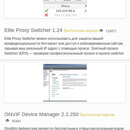
Elite Proxy Switcher 1.24
Бесплатная версия
126972
Elite Proxy Switcher можно использовать для защиты вашей
конфиденциальности Интернет или доступ к заблокированным сайтам,
скрывая ваш реальный IP адрес с помощью прокси. Элитный прокси
Switcher (EPS) — проверка профессиональный прокси и прокси switcher
для браузеров. Он может проверить детали (скорость, анонимность,
страна и является ли шлюз ssl, опасные или codeen/planetlab) прокси-
сервера и автоматически изменить параметры прокси-сервера вашего
браузера (Internet Explorer или Mozilla Firefox). Кроме того EPS-это
клиентская программа My прокси-службы списков. Вы можете легко и
быстро получить ежедневно свежий список прокси из прокси-My всего
одним кликом. Элитный прокси Switcher основные особенности: *
Проверка прокси: профессионально проверить сведения о прокси для
вас. * Прокси Switcher: автоматически измените параметры прокси-
сервера вашего браузера. * Прокси Downloader: получите ежедневно
свежие прокси из EPS если вы подписаться на наш список услуг. *
Прокси менеджер: легко поддерживать список личных прокси по EPS.
ONVIF Device Manager 2.2.250
Бесплатная версия
85442
Onvifdm библиотека является бесплатным и открытым исходным кодом