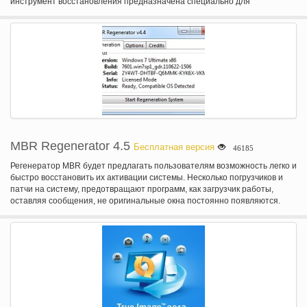
инструмент восстановления предназначена специально для
сканирования памяти внутреннего и внешнего телефона для
обнаружения потерянных или удаленных данных с вашего устройства.
Он восстановить удаленные или потерянные и данных и магазины их в
сейф и безопасное место так, что вы легко можете использовать его.
Подробнее: Главная
MBR Regenerator 4.5
Бесплатная версия
46185
Регенератор MBR будет предлагать пользователям возможность легко и
быстро восстановить их активации системы. Несколько погрузчиков и
патчи на систему, предотвращают программ, как загрузчик работы,
оставляя сообщения, не оригинальные окна постоянно появляются.
Это программа не заменяет функцию погрузчика, или же, это не
активатор, только очистить систему для установки нового метода
активации.