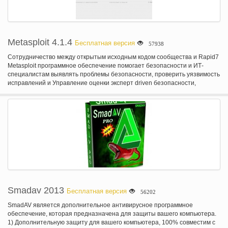
программное обеспечение для готовности. Совсем недавно, мы
работали крепко улучшения Cracklock и мы с гордостью объявить, что
Cracklock теперь может удостоверять ваше программное обеспечение
против Y10K баг (ака "ошибка года 10000»), позволяя разработчикам
чтобы убедиться, что это когда-либо угрожает ошибка остается
Metasploit 4.1.4
Бесплатная версия
57938
проблемой в прошлом.
Сотрудничество между открытым исходным кодом сообщества и Rapid7
Metasploit программное обеспечение помогает безопасности и ИТ-
специалистам выявлять проблемы безопасности, проверить уязвимость
исправлений и Управление оценки эксперт driven безопасности,
обеспечивая истинной безопасности риск разведки. Возможности
включают смарт-эксплуатации, аудит паролей, web приложения
сканирования и социальной инженерии.
Smadav 2013
Бесплатная версия
56202
SmadAV является дополнительное антивирусное программное
обеспечение, которая предназначена для защиты вашего компьютера.
1) Дополнительную защиту для вашего компьютера, 100% совместим с