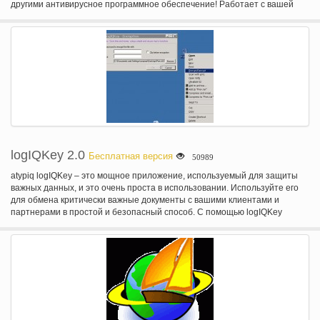
другими антивирусное программное обеспечение! Работает с вашей
основной Антивирус как дополнительный слой обороны. 2) Лучший USB
Антивирус (общая защита USB диски) предотвращению вирусов,
которые распространяются через USB stick диски. 3) Лучшим для
использования в автономном режиме (не нужно очень часто обновлять)
предназначена для использования с компьютерами, которые редко или
даже не подключены к Интернету. SmadAV не нужно обновлять так
часто, как другие Антивирус. (Регулярно обновляет один раз в месяц). 4)
Чище и инструменты для очистки от вируса SmadAV не только удаляет
вирусы, но также может исправить проблемы реестра в зараженной
машине.
logIQKey 2.0
Бесплатная версия
50989
atypiq logIQKey – это мощное приложение, используемый для защиты
важных данных, и это очень проста в использовании. Используйте его
для обмена критически важные документы с вашими клиентами и
партнерами в простой и безопасный способ. С помощью logIQKey
сильное шифрование, ваши данные действительно защищен. Вы даже
можете зашифровать всю папку: logIQKey сначала будет zip папку, а
затем encypt просто полученный zip-файл как любой другой файл.
Интегрирована в контекстное меню Windows.