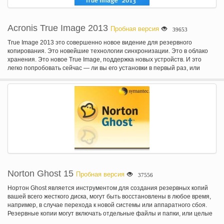
Acronis True Image 2013
Пробная версия
39653
True Image 2013 это совершенно новое видение для резервного
копирования. Это новейшие технологии синхронизации. Это в облако
хранения. Это новое True Image, поддержка новых устройств. И это
легко попробовать сейчас — ли вы его установки в первый раз, или
обновление с предыдущей версии. True Image 2013, Acronis защищает
ваши фотографии, документов, музыки, почта, программы, контакты,
календари и многое другое. Она хранит ваше содержание в надежном
месте, онлайн и синхронизирует его с вашими устройствами. True Image
2013 является безопасной, надежной, легко.
Norton Ghost 15
Пробная версия
37556
Нортон Ghost является инструментом для создания резервных копий
вашей всего жесткого диска, могут быть восстановлены в любое время,
например, в случае перехода к новой системы или аппаратного сбоя.
Резервные копии могут включать отдельные файлы и папки, или целые
разделы или диски. Нортон Ghost предлагает добавочное и разностное