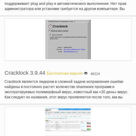
поддерживает plug and play и автоматического выполнения. Нет прав
администратора или установки требуется на другом компьютере. Вы
можете взять ваш USB диск где угодно без боязни утечки данных или
кражи в случае похищенных или утраченных USB диск. USB Secure
является большая программа для людей, сохранение личных данных на
портативных устройствах, путешествуя.
Cracklock 3.9.44
Бесплатная версия
60224
Cracklock является лидером в сложной задаче исправления ошибки
найдены в постоянно растет количество shareware программ и
эксплуатируемых полиморфный вирус, известный как «30 день» вирус.
Как следует из названия, этот вирус проявляется после того, как вы
использовали зараженных программного обеспечения для
определенного периода времени (обычно 30 дней), предотвращая его
запуска! Cracklock лечит зараженные программы, используя передовые
технологии, которые имеют другие антивирусные производители
например McAfee, Нортон, Sophos, Thunderbyte и F-Proot еще освоить.
Cracklock может использоваться для многих других целей. Например
многие разработчики использовали его в прошлом для проверки их