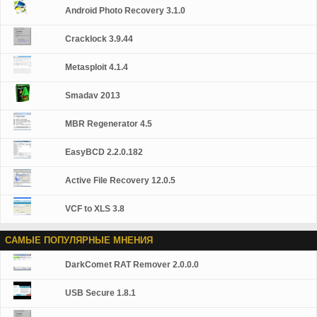
программ, adware сканирование файлов,
Android Photo Recovery 3.1.0
электронной почты и Интернет трафика защищает
мгновенных посыльных защищает от неизвестных
Cracklock 3.9.44
угроз анализирует и закрывает уязвимости Internet
Explorer отключает ссылок на зараженные сайты /
Metasploit 4.1.4
фишинговых сайтов глобальной угрозы мониторинг
(Kaspersky Security Network) блоки всех типов
клавиатурных шпионов автоматическая база данных
Smadav 2013
обновления Бесплатные технической поддержки
Примечание: это 30-дневный коммерческие суда.
MBR Regenerator 4.5
EasyBCD 2.2.0.182
Active File Recovery 12.0.5
VCF to XLS 3.8
САМЫЕ ПОПУЛЯРНЫЕ МНЕНИЯ
DarkComet RAT Remover 2.0.0.0
USB Secure 1.8.1